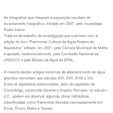
1117x446px Imagem1
1117x446px Imagem10
1117x446px Imagem11
1117x446px Imagem12
1117x446px Imagem14
1117x446px Imagem15
1117x446px Imagem16
1117x446px Imagem17
1117x446px Imagem19
1117x446px Imagem3
1117x446px Imagem4
1117x446px Imag
1117x446px I
1117x446p
1117x4
As fotografias que integram a exposição resultam do
levantamento fotográfico, iniciado em 2007, pelo museólogo
Pedro Inácio.
Trata-se de trabalho de investigação que culminou com a
edição do livro "Património Cultural da Água-Roteiro de
Aquedutos" editado, em 2021, pela Câmara Municipal de Mafra
e apoiado, institucionalmente, pela Comissão Nacional da
UNESCO e pelo Museu da Água da EPAL.
A maioria destes antigos sistemas de abastecimento de água
gravítico remontam aos séculos XVI, XVII, XVIII e XIX.
Entre os aquedutos selecionados, além do aqueduto de
Conímbriga, construído durante o Império Romano, no século I
d.C., podem-se observar algumas obras hidráulicas
classificadas como Património Mundial (nomeadamente em
Elvas, Évora, Mafra e Tomar).