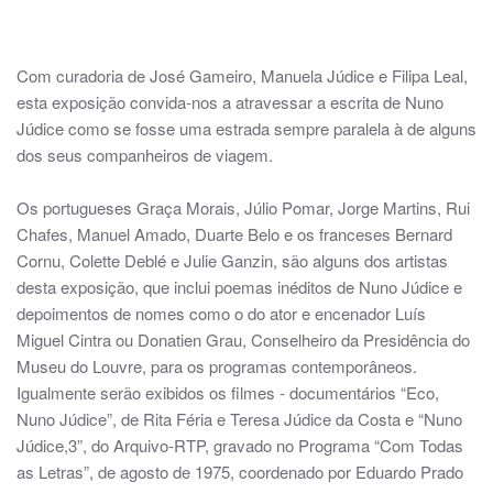
foto 1 1117x446px
foto 2 1117x446px
foto 3 1117x446px
foto 4 1117x446px
foto 5 1117x446px
foto 6 1117x446px
Com curadoria de José Gameiro, Manuela Júdice e Filipa Leal,
esta exposição convida-nos a atravessar a escrita de Nuno
Júdice como se fosse uma estrada sempre paralela à de alguns
dos seus companheiros de viagem.
Os portugueses Graça Morais, Júlio Pomar, Jorge Martins, Rui
Chafes, Manuel Amado, Duarte Belo e os franceses Bernard
Cornu, Colette Deblé e Julie Ganzin, são alguns dos artistas
desta exposição, que inclui poemas inéditos de Nuno Júdice e
depoimentos de nomes como o do ator e encenador Luís
Miguel Cintra ou Donatien Grau, Conselheiro da Presidência do
Museu do Louvre, para os programas contemporâneos.
Igualmente serão exibidos os filmes - documentários “Eco,
Nuno Júdice”, de Rita Féria e Teresa Júdice da Costa e “Nuno
Júdice,3”, do Arquivo-RTP, gravado no Programa “Com Todas
as Letras”, de agosto de 1975, coordenado por Eduardo Prado