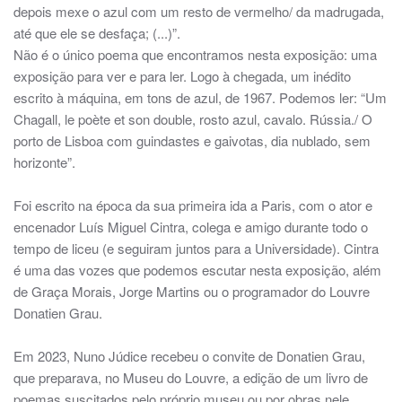
depois mexe o azul com um resto de vermelho/ da madrugada,
até que ele se desfaça; (...)”.
Não é o único poema que encontramos nesta exposição: uma
exposição para ver e para ler. Logo à chegada, um inédito
escrito à máquina, em tons de azul, de 1967. Podemos ler: “Um
Chagall, le poète et son double, rosto azul, cavalo. Rússia./ O
porto de Lisboa com guindastes e gaivotas, dia nublado, sem
horizonte”.
Foi escrito na época da sua primeira ida a Paris, com o ator e
encenador Luís Miguel Cintra, colega e amigo durante todo o
tempo de liceu (e seguiram juntos para a Universidade). Cintra
é uma das vozes que podemos escutar nesta exposição, além
de Graça Morais, Jorge Martins ou o programador do Louvre
Donatien Grau.
Em 2023, Nuno Júdice recebeu o convite de Donatien Grau,
que preparava, no Museu do Louvre, a edição de um livro de
poemas suscitados pelo próprio museu ou por obras nele